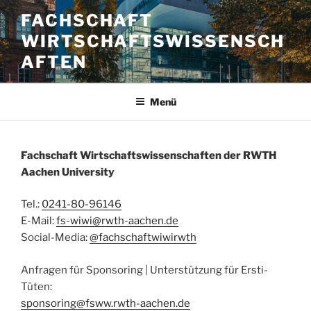
Zum
FACHSCHAFT
Inhalt
WIRTSCHAFTSWISSENSCH
springen
AFTEN
Menü
Fachschaft Wirtschaftswissenschaften der RWTH
Aachen University
Tel.:
0241-80-96146
E-Mail:
fs-wiwi@rwth-aachen.de
Social-Media:
@fachschaftwiwirwth
Anfragen für Sponsoring | Unterstützung für Ersti-
Tüten:
sponsoring@fsww.rwth-aachen.de